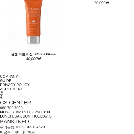
120,000₩
셀젠 마일드 선 SPF50+ PA+++
40,000₩
COMPANY
GUIDE
PRIVACY POLICY
AGREEMENT
CS CENTER
080.702.7093
MON-FRI AM 09:00 - PM 18:00
LUNCH, SAT, SUN, HOLIDAY OFF
BANK INFO
우리은행 1005-102-134629
예금주 : 비비에이치씨