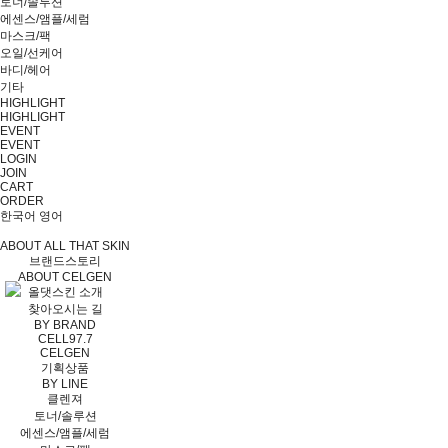
토너/솔루션
에센스/앰플/세럼
마스크/팩
오일/선케어
바디/헤어
기타
HIGHLIGHT
HIGHLIGHT
EVENT
EVENT
LOGIN
JOIN
CART
ORDER
한국어
영어
ABOUT ALL THAT SKIN
브랜드스토리
ABOUT CELGEN
올댓스킨 소개
찾아오시는 길
BY BRAND
CELL97.7
CELGEN
기획상품
BY LINE
클렌져
토너/솔루션
에센스/앰플/세럼