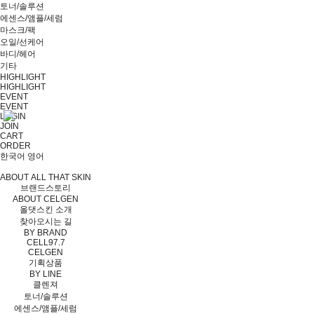
토너/솔루션
에센스/앰플/세럼
마스크/팩
오일/선케어
바디/헤어
기타
HIGHLIGHT
HIGHLIGHT
EVENT
EVENT
LOGIN
JOIN
CART
ORDER
한국어
영어
ABOUT ALL THAT SKIN
브랜드스토리
ABOUT CELGEN
올댓스킨 소개
찾아오시는 길
BY BRAND
CELL97.7
CELGEN
기획상품
BY LINE
클렌져
토너/솔루션
에센스/앰플/세럼