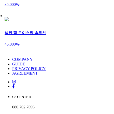
35,000₩
셀젠 펄 모이스춰 솔루션
45,000₩
COMPANY
GUIDE
PRIVACY POLICY
AGREEMENT
CS CENTER
080.702.7093