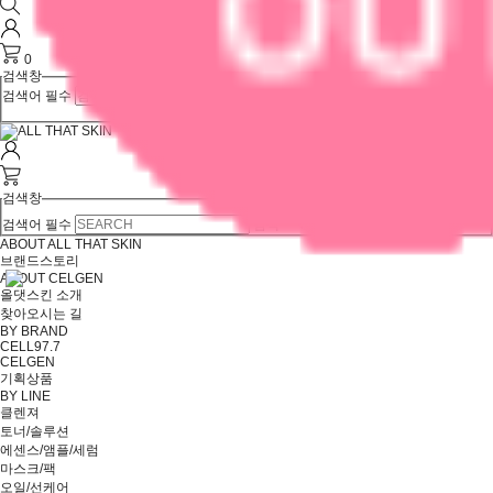
0
검색창
검색어 필수
검색
검색창
검색어 필수
검색
ABOUT ALL THAT SKIN
브랜드스토리
ABOUT CELGEN
올댓스킨 소개
찾아오시는 길
BY BRAND
CELL97.7
CELGEN
기획상품
BY LINE
클렌져
토너/솔루션
에센스/앰플/세럼
마스크/팩
오일/선케어