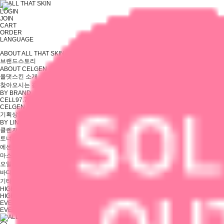
LOGIN
JOIN
CART
ORDER
LANGUAGE
ABOUT ALL THAT SKIN
브랜드스토리
ABOUT CELGEN
올댓스킨 소개
찾아오시는 길
BY BRAND
CELL97.7
CELGEN
기획상품
BY LINE
클렌져
토너/솔루션
에센스/앰플/세럼
마스크/팩
오일/선케어
바디/헤어
기타
HIGHLIGHT
HIGHLIGHT
EVENT
EVENT