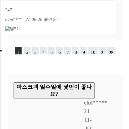
247
nam**** | 21-08-30
좋아요~
1
2
3
4
5
6
7
8
9
10
마스크팩 일주일에 몇번이 좋나
요?
ehd*****
21-
11-
02