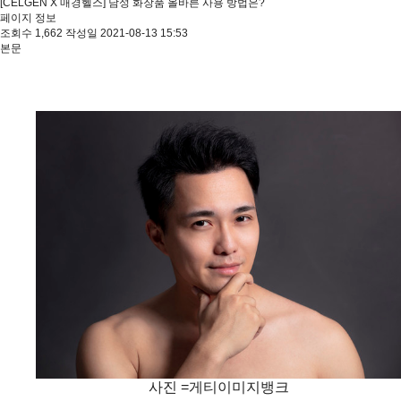
[CELGEN X 매경헬스] 남성 화장품 올바른 사용 방법은?
페이지 정보
조회수
1,662
작성일
2021-08-13 15:53
본문
사진 =게티이미지뱅크