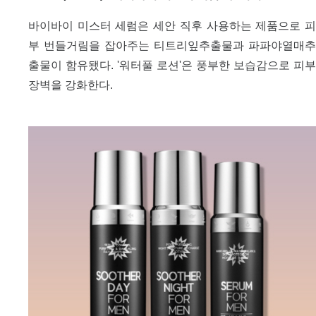
바이바이 미스터 세럼은 세안 직후 사용하는 제품으로 피
부 번들거림을 잡아주는 티트리잎추출물과 파파야열매추
출물이 함유됐다. '워터풀 로션'은 풍부한 보습감으로 피부
장벽을 강화한다.