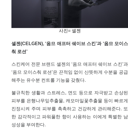
사진= 셀젠
셀젠(CELGEN), ‘옴므 애프터 쉐이브 스킨’과 ‘옴므 모이스
춰 로션’
스킨케어 전문 브랜드 셀젠의 ‘옴므 애프터 쉐이브 스킨’과
‘옴므 모이스춰 로션’은 끈적임 없이 산뜻하게 수분을 공급
해주는 유수분 컨트롤 기능을 갖췄다.
불규칙한 생활과 스트레스, 면도 등으로 자극받고 손상된
피부를 은행나무잎추출물, 캐모마일꽃추출물 등이 빠르게
진정시켜 주며 피부를 촉촉하고 건강하게 관리해준다. 또
한 감각적이고 파워풀한 향이 사용하는 이에게 특별한 남
성성을 부여한다.