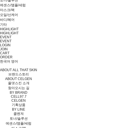
토너/솔루션
에센스/앰플/세럼
마스크/팩
오일/선케어
바디/헤어
기타
HIGHLIGHT
HIGHLIGHT
EVENT
EVENT
LOGIN
JOIN
CART
ORDER
한국어
영어
ABOUT ALL THAT SKIN
브랜드스토리
ABOUT CELGEN
올댓스킨 소개
찾아오시는 길
BY BRAND
CELL97.7
CELGEN
기획상품
BY LINE
클렌져
토너/솔루션
에센스/앰플/세럼