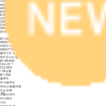
기타
HIGHLIGHT
HIGHLIGHT
EVENT
EVENT
LOGIN
JOIN
CART
ORDER
한국어
영어
BY LINE
ABOUT ALL THAT SKIN
브랜드스토리
ABOUT CELGEN
올댓스킨 소개
찾아오시는 길
BY BRAND
CELL97.7
CELGEN
기획상품
BY LINE
클렌져
토너/솔루션
에센스/앰플/세럼
마스크/팩
오일/선케어
바디/헤어
기타