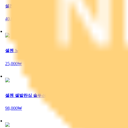
셀젠 포시즌스 모이스춰 에센스
40,000₩
셀젠 노블 클렌징 폼
25,000₩
셀젠 셀발란싱 솔루션 플러스&마이너스 SET
98,000₩