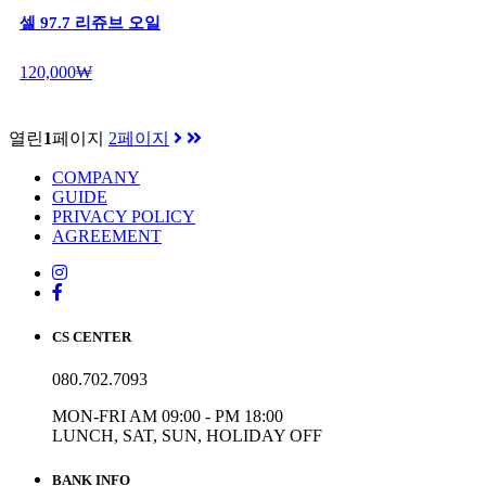
셀 97.7 리쥬브 오일
120,000₩
열린
1
페이지
2
페이지
COMPANY
GUIDE
PRIVACY POLICY
AGREEMENT
CS CENTER
080.702.7093
MON-FRI AM 09:00 - PM 18:00
LUNCH, SAT, SUN, HOLIDAY OFF
BANK INFO