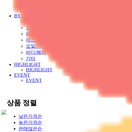
CELGEN
기획상품
BY LINE
클렌져
토너/솔루션
에센스/앰플/세럼
마스크/팩
오일/선케어
바디/헤어
기타
HIGHLIGHT
HIGHLIGHT
EVENT
EVENT
상품 정렬
낮은가격순
높은가격순
판매많은순