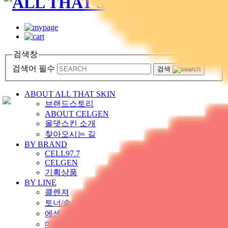
검색창
검색어 필수
검색
ABOUT ALL THAT SKIN
브랜드스토리
ABOUT CELGEN
올댓스킨 소개
찾아오시는 길
BY BRAND
CELL97.7
CELGEN
기획상품
BY LINE
클렌져
토너/솔루션
에센스/앰플/세럼
마스크/팩