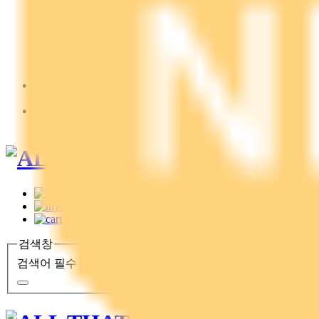
에센스/앰플/세럼
마스크/팩
오일/선케어
바디/헤어
기타
HIGHLIGHT
HIGHLIGHT
EVENT
EVENT
0
검색창
검색어 필수
검색