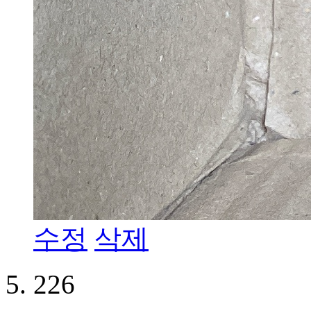
수정
삭제
226