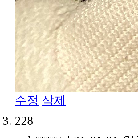
수정
삭제
228