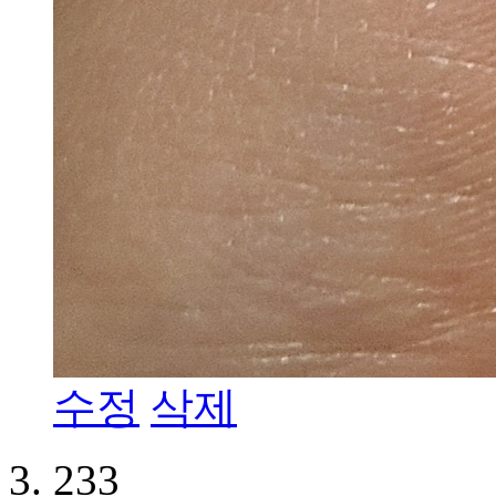
수정
삭제
233