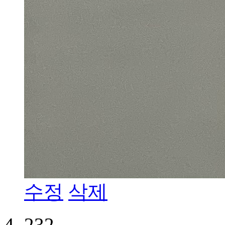
수정
삭제
232